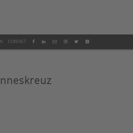
ON
CONTACT
anneskreuz