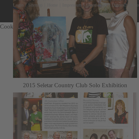
|
|
|
|
|
Login
Sitemap
Home
Impressum
Datenschutz
Datenschutz So
Policy
Cookie-Einstellungen
2015 Seletar Country Club Solo Exhibition