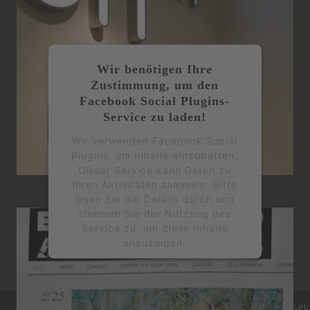
Wir benötigen Ihre
Zustimmung, um den
Facebook Social Plugins-
Service zu laden!
Wir verwenden Facebook Social
Plugins, um Inhalte einzubetten.
Dieser Service kann Daten zu
Ihren Aktivitäten sammeln. Bitte
2014 Büffel Art Project ION Art Gallery
lesen Sie die Details durch und
stimmen Sie der Nutzung des
Service zu, um diese Inhalte
anzuzeigen.
Mehr Informationen
Devel