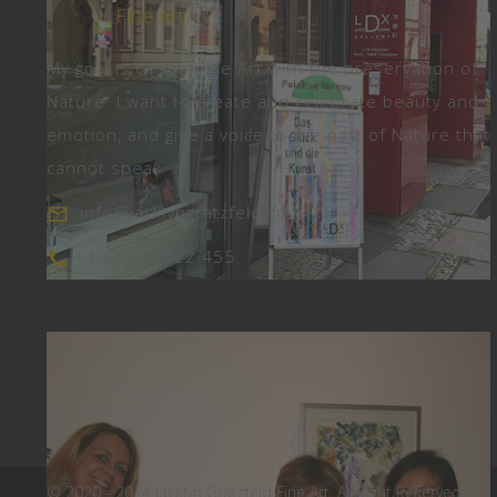
My goal is to combine Art with the preservation of
Nature. I want to create and celebrate beauty and
emotion, and give a voice to the part of Nature that
cannot speak.
info@jacklyngratzfeld.com
+49 173 2522 455
Berlin Art Week LDX Artodrome Gallery
© 2020 - 2024 Jacklyn Gratzfeld Fine Art. All Right Reserved.