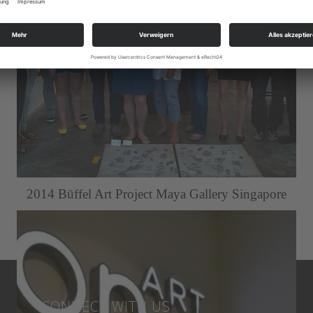
2014 Büffel Art Project Maya Gallery Singapore
CONNECT WITH US