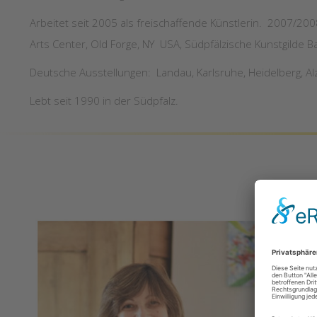
Arbeitet seit 2005 als freischaffende Künstlerin. 2007/2008
Arts Center, Old Forge, NY USA, Südpfälzische Kunstgilde B
Deutsche Ausstellungen: Landau, Karlsruhe, Heidelberg, Al
Lebt seit 1990 in der Südpfalz.