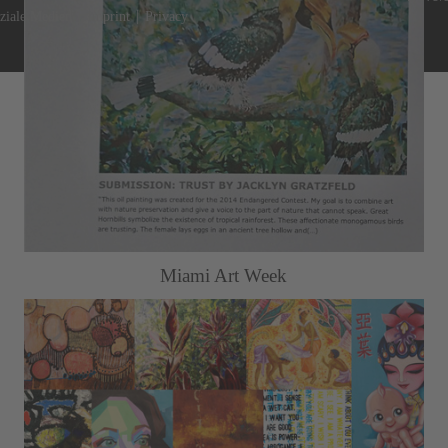
Akzeptieren
|
|
ziale Medien
Imprint
Privacy
powered by
Usercentrics Consent
&
Management Platform
eRecht24
Miami Art Week