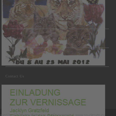
Home
About Us
News & Events
2012 Solo Exhibition Toulon France Ambassade de
Contact Us
Provence
oped by SP Design Websites & eCommerce |
www.sp-design.eu