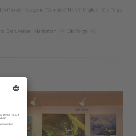
Art” in der Katagorie “Gemälde” NY, NY. Mitglied: Old Forge
n: Bath, Maine; Manhattan, NY; Old Forge, NY.