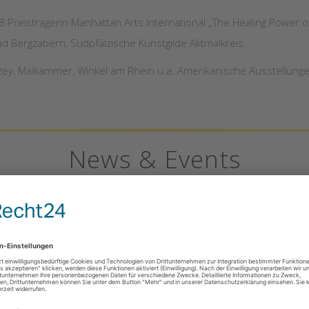
 Preisträgerin Manhattan Arts International „The Healing Power of 
ad Bergzabern, Südpfälzische Kunstgilde Aktmalkreis.
zey, Maikammer, Winkel am Rhein u.a. Amerikanische Ausstellunge
News & Events