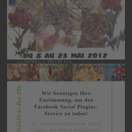
emotion, and give a voice to the part of Nature that
cannot speak.
info@jacklyngratzfeld.com
+49 173 2522 455
Expat Living Magazine May 2015
Miami Art Week
CONNECT WITH US
2012 Solo Exhibition Toulon France Ambassade de
Provence
Wir benötigen Ihre
Zustimmung, um den
Facebook Social Plugins-
Service zu laden!
Wir verwenden Facebook Social
Plugins, um Inhalte einzubetten.